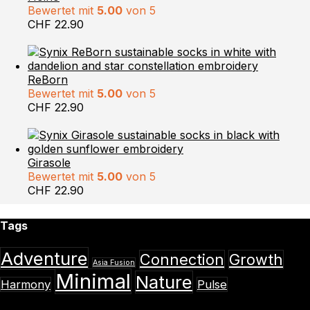
Bewertet mit
5.00
von 5
CHF
22.90
ReBorn
Bewertet mit
5.00
von 5
CHF
22.90
Girasole
Bewertet mit
5.00
von 5
CHF
22.90
Tags
Adventure
Connection
Growth
Asia Fusion
Minimal
Nature
Harmony
Pulse