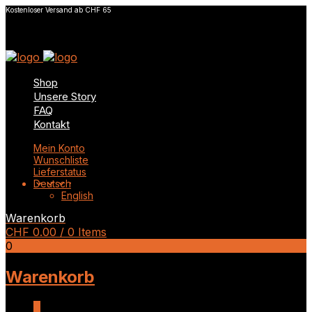
Kostenloser Versand ab CHF 65
Shop
Unsere Story
FAQ
Kontakt
Mein Konto
Wunschliste
Lieferstatus
Deutsch
English
Warenkorb
CHF
0.00
/ 0 Items
0
Warenkorb
0