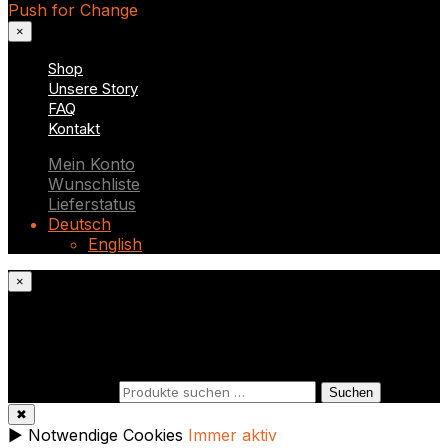
Push for Change
×
Shop
Unsere Story
FAQ
Kontakt
Mein Konto
Wunschliste
Lieferstatus
Deutsch
English
×
Was suchst du?
Suchen nach:
Suchen
✖
►
Notwendige Cookies
Immer aktiv