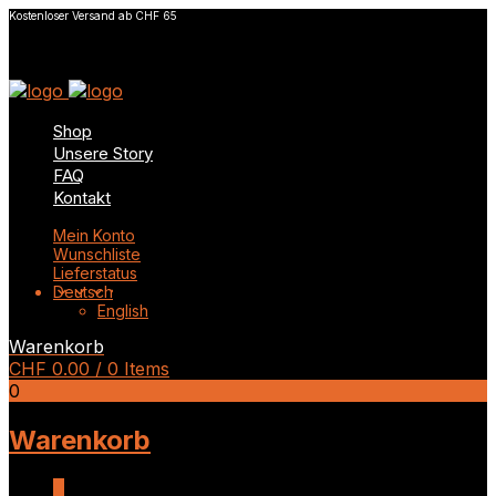
Kostenloser Versand ab CHF 65
Shop
Unsere Story
FAQ
Kontakt
Mein Konto
Wunschliste
Lieferstatus
Deutsch
English
Warenkorb
CHF
0.00
/ 0 Items
0
Warenkorb
0