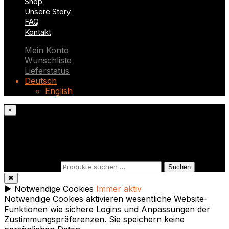
Shop
Unsere Story
FAQ
Kontakt
Mein Konto
Wunschliste
Lieferstatus
Deutsch
English
×
Was suchst du?
Suchen nach:
Suchen
✖
►
Notwendige Cookies
Immer aktiv
Notwendige Cookies aktivieren wesentliche Website-
Funktionen wie sichere Logins und Anpassungen der
Zustimmungspräferenzen. Sie speichern keine