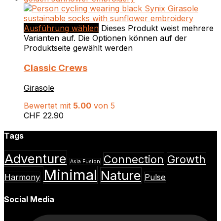
Ausführung wählen
Dieses Produkt weist mehrere
Varianten auf. Die Optionen können auf der
Produktseite gewählt werden
Classic Crews
Girasole
Bewertet mit
5.00
von 5
CHF
22.90
Tags
Adventure
Connection
Growth
Asia Fusion
Minimal
Nature
Harmony
Pulse
Social Media