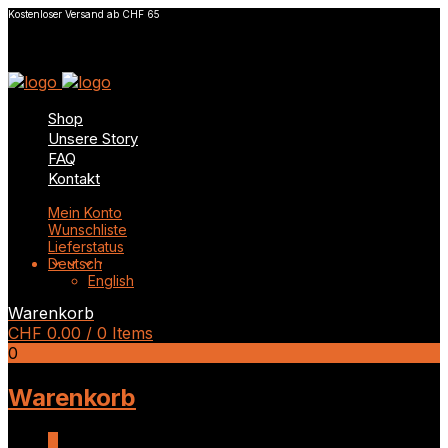
Kostenloser Versand ab CHF 65
Shop
Unsere Story
FAQ
Kontakt
Mein Konto
Wunschliste
Lieferstatus
Deutsch
English
Warenkorb
CHF
0.00
/ 0 Items
0
Warenkorb
0