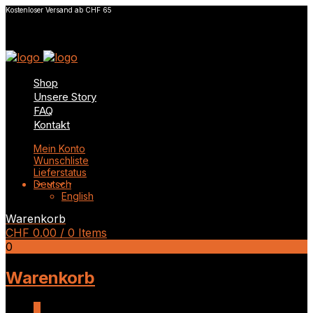
Kostenloser Versand ab CHF 65
Shop
Unsere Story
FAQ
Kontakt
Mein Konto
Wunschliste
Lieferstatus
Deutsch
English
Warenkorb
CHF
0.00
/ 0 Items
0
Warenkorb
0