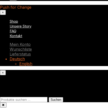
Push for Change
×
Shop
Unsere Story
FAQ
Kontakt
Mein Konto
Wunschliste
Lieferstatus
Deutsch
English
×
Was suchst du?
Suchen
Suchen
nach:
✖