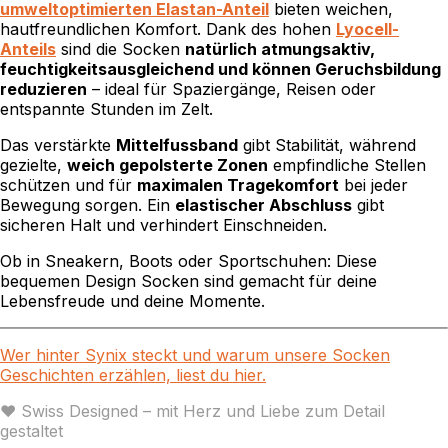
umweltoptimierten Elastan-Anteil
bieten weichen,
hautfreundlichen Komfort. Dank des hohen
Lyocell-
Anteils
sind die Socken
natürlich atmungsaktiv,
feuchtigkeitsausgleichend und können Geruchsbildung
reduzieren
– ideal für Spaziergänge, Reisen oder
entspannte Stunden im Zelt.
Das verstärkte
Mittelfussband
gibt Stabilität, während
gezielte,
weich gepolsterte Zonen
empfindliche Stellen
schützen und für
maximalen Tragekomfort
bei jeder
Bewegung sorgen. Ein
elastischer Abschluss
gibt
sicheren Halt und verhindert Einschneiden.
Ob in Sneakern, Boots oder Sportschuhen: Diese
bequemen Design Socken sind gemacht für deine
Lebensfreude und deine Momente.
Wer hinter Synix steckt und warum unsere Socken
Geschichten erzählen, liest du hier.
♥ Swiss Designed – mit Herz und Liebe zum Detail
gestaltet