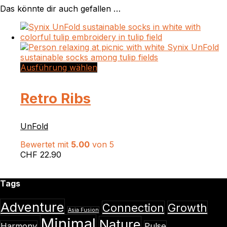
Das könnte dir auch gefallen …
Dieses
Ausführung wählen
Produkt
weist
Retro Ribs
mehrere
Varianten
auf.
UnFold
Die
Optionen
Bewertet mit
5.00
von 5
können
CHF
22.90
auf
der
Produktseite
Tags
gewählt
werden
Adventure
Connection
Growth
Asia Fusion
Minimal
Nature
Harmony
Pulse