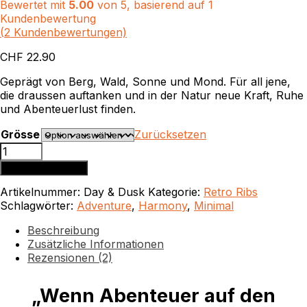
Bewertet mit
5.00
von 5, basierend auf
1
Kundenbewertung
(
2
Kundenbewertungen)
CHF
22.90
Geprägt von Berg, Wald, Sonne und Mond. Für all jene,
die draussen auftanken und in der Natur neue Kraft, Ruhe
und Abenteuerlust finden.
Grösse
Zurücksetzen
Day
&
In den Warenkorb
Dusk
Menge
Artikelnummer:
Day & Dusk
Kategorie:
Retro Ribs
Schlagwörter:
Adventure
,
Harmony
,
Minimal
Beschreibung
Zusätzliche Informationen
Rezensionen (2)
„Wenn Abenteuer auf den