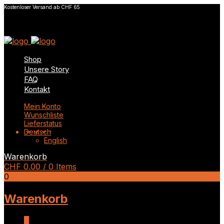
Kostenloser Versand ab CHF 65
Shop
Unsere Story
FAQ
Kontakt
Mein Konto
Wunschliste
Lieferstatus
Deutsch
English
Warenkorb
CHF
0.00
/ 0 Items
0
Warenkorb
0