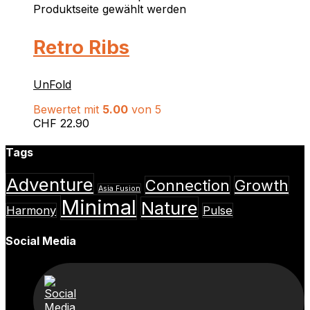
Produktseite gewählt werden
Retro Ribs
UnFold
Bewertet mit
5.00
von 5
CHF
22.90
Tags
Adventure
Connection
Growth
Asia Fusion
Minimal
Nature
Harmony
Pulse
Social Media