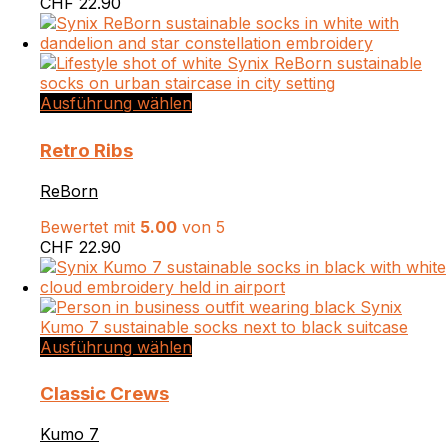
CHF
22.90
können
auf
der
Produktseite
gewählt
Dieses
Ausführung wählen
werden
Produkt
weist
Retro Ribs
mehrere
Varianten
ReBorn
auf.
Die
Bewertet mit
5.00
von 5
Optionen
CHF
22.90
können
auf
der
Produktseite
gewählt
Dieses
Ausführung wählen
werden
Produkt
weist
Classic Crews
mehrere
Varianten
Kumo 7
auf.