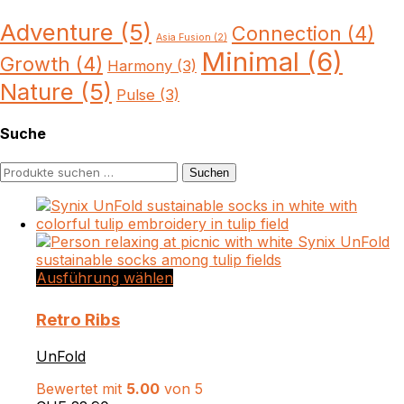
Adventure
(5)
Connection
(4)
Asia Fusion
(2)
Minimal
(6)
Growth
(4)
Harmony
(3)
Nature
(5)
Pulse
(3)
Suche
Suchen
Suchen
nach:
Dieses
Ausführung wählen
Produkt
weist
Retro Ribs
mehrere
Varianten
UnFold
auf.
Die
Bewertet mit
5.00
von 5
Optionen