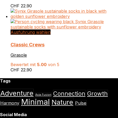
Die
CHF
22.90
Optionen
können
auf
der
Produktseite
Dieses
Ausführung wählen
gewählt
Produkt
werden
weist
Classic Crews
mehrere
Varianten
Girasole
auf.
Die
Bewertet mit
5.00
von 5
Optionen
CHF
22.90
können
auf
Tags
der
Produktseite
Adventure
Connection
Growth
gewählt
Asia Fusion
Minimal
werden
Nature
Harmony
Pulse
Social Media