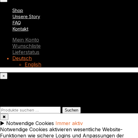
Shop
Unsere Story
FAQ
Kontakt
Mein Konto
Wunschliste
Lieferstatus
Deutsch
English
×
Was suchst du?
Suchen
Suchen
nach:
✖
►
Notwendige Cookies
Immer aktiv
Notwendige Cookies aktivieren wesentliche Website-
Funktionen wie sichere Logins und Anpassungen der