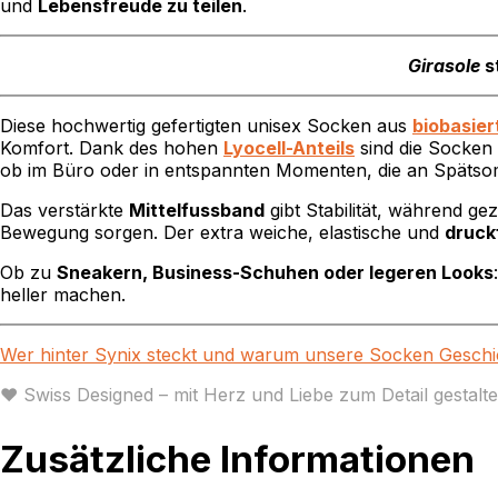
und
Lebensfreude zu teilen
.
Girasole
s
Diese hochwertig gefertigten unisex Socken aus
biobasier
Komfort. Dank des hohen
Lyocell-Anteils
sind die Socken
ob im Büro oder in entspannten Momenten, die an Späts
Das verstärkte
Mittelfussband
gibt Stabilität, während gez
Bewegung sorgen. Der extra weiche, elastische und
druck
Ob zu
Sneakern, Business-Schuhen oder legeren Looks
heller machen.
Wer hinter Synix steckt und warum unsere Socken Geschich
♥ Swiss Designed – mit Herz und Liebe zum Detail gestalte
Zusätzliche Informationen