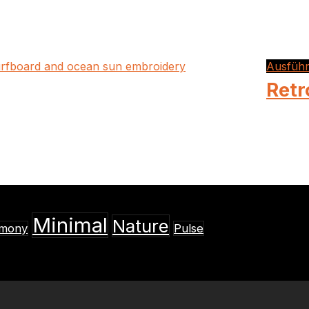
Ausfüh
Retr
Minimal
Nature
mony
Pulse