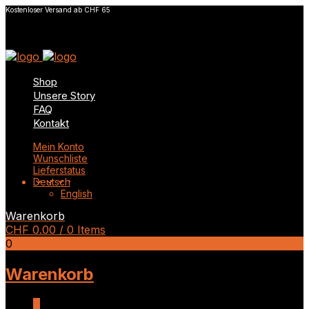
Kostenloser Versand ab CHF 65
Shop
Unsere Story
FAQ
Kontakt
Mein Konto
Wunschliste
Lieferstatus
Deutsch
English
Warenkorb
CHF
0.00
/ 0 Items
0
Warenkorb
0