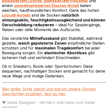
biobasiertem Lyocell, biobasiertem Polyamid
und
einem
umweltoptimierten Elastan-Anteil
bieten
weichen, hautfreundlichen Komfort. Dank des hohen
Lyocell-Anteils
sind die Socken
natürlich
atmungsaktiv, feuchtigkeitsausgleichend und können
Geruchsbildung reduzieren
– ideal für Spaziergänge,
Reisen oder stille Momente des Aufbruchs.
Das verstärkte
Mittelfussband
gibt Stabilität, während
gezielte,
weich gepolsterte Zonen
empfindliche Stellen
schützen und für
maximalen Tragekomfort
bei jeder
Bewegung sorgen. Ein
elastischer Abschluss
gibt
sicheren Halt und verhindert Einschneiden.
Ob in Sneakern, Boots oder Sportschuhen: Diese
bequemen, nachhaltigen Socken sind gemacht für deine
neue Wege und mutige Gedanken.
Wer hinter Synix steckt und warum unsere Socken
Geschichten erzählen, liest du hier.
♥ Swiss Designed – mit Herz und Liebe zum Detail
gestaltet